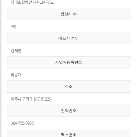
영어조합법인 제주크린푸드
생산자 수
4명
대표자 성명
김세현
사업자등록번호
비공개
주소
제주시 구좌읍 상도로 226
전화번호
064-755-0900
팩스번호