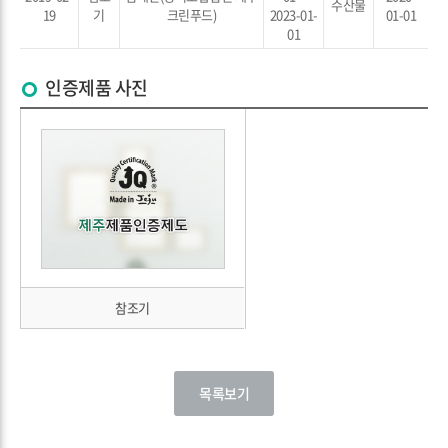
수산물
19
기
크린푸드)
2023-01-
01-01
01
인증제품 사진
참조기
목록보기