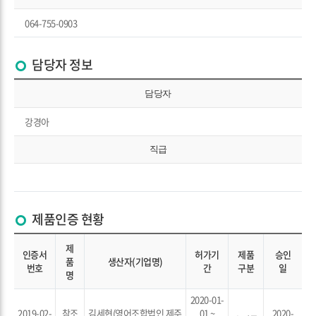
064-755-0903
담당자 정보
담당자
강경아
직급
제품인증 현황
제
인증서
허가기
제품
승인
품
생산자(기업명)
번호
간
구분
일
명
2020-01-
2019-02-
참조
김세현(영어조합법인 제주
01 ~
2020-