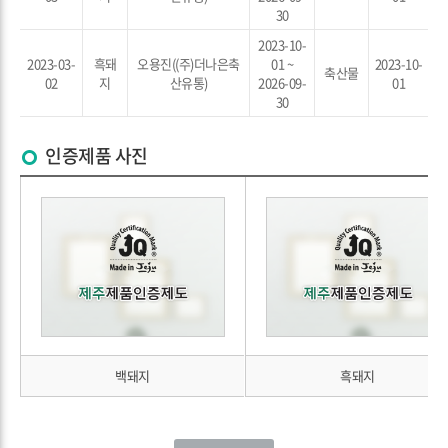
30
2023-10-
2023-03-
흑돼
오용진((주)더나은축
01 ~
2023-10-
축산물
02
지
산유통)
2026-09-
01
30
인증제품 사진
백돼지
흑돼지