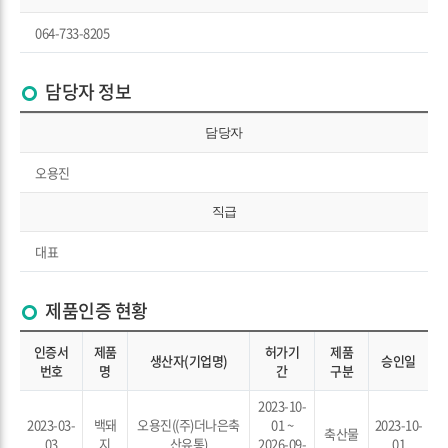
064-733-8205
담당자 정보
담당자
오용진
직급
대표
제품인증 현황
인증서
제품
허가기
제품
생산자(기업명)
승인일
번호
명
간
구분
2023-10-
2023-03-
백돼
오용진((주)더나은축
01 ~
2023-10-
축산물
03
지
산유통)
2026-09-
01