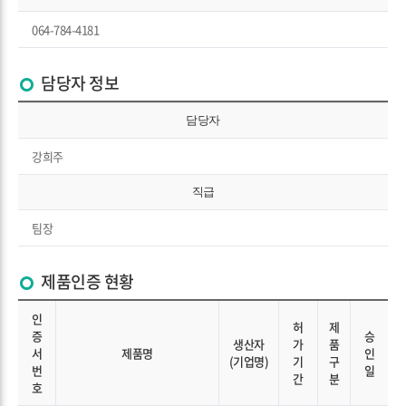
064-784-4181
담당자 정보
담당자
강희주
직급
팀장
제품인증 현황
인
허
제
증
승
생산자
가
품
서
제품명
인
(기업명)
기
구
번
일
간
분
호