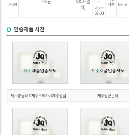
보석귤
식회사 일
~
04-29
식품
02-03
해)
2026-
02-03
인증제품 사진
제주항공타고제주도에가서제주감귤...
제주당근몬딱