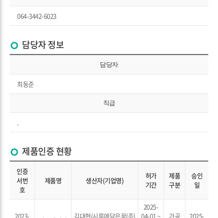
064-3442-6023
담당자 정보
담당자
최동준
직급
.
제품인증 현황
인증
허가
제품
승인
서번
제품명
생산자(기업명)
기간
구분
일
호
2025-
2023-
김대현(시루에담은꿈(주)
04-01 ~
가공
2025-