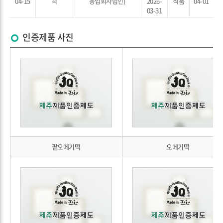
04-15
떡
농업회사법인)
2026-
식품
04-01
03-31
인증제품 사진
팥오메기떡
오메기떡