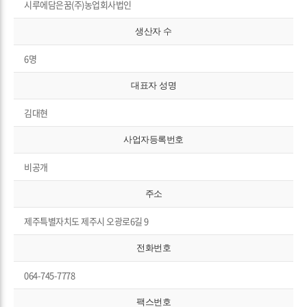
시루에담은꿈(주)농업회사법인
생산자 수
6명
대표자 성명
김대현
사업자등록번호
비공개
주소
제주특별자치도 제주시 오광로6길 9
전화번호
064-745-7778
팩스번호